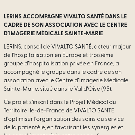
Employment
LERINS ACCOMPAGNE VIVALTO SANTÉ DANS LE
CADRE DE SON
ASSOCIATION AVEC LE CENTRE
Real
D’IMAGERIE MÉDICALE SAINTE-MARIE
estate
LERINS, conseil de VIVALTO SANTÉ, acteur majeur
Tech
de l’hospitalisation en Europe et troisième
-
groupe d’hospitalisation privée en France, a
Data
accompagné le groupe dans le cadre de son
association avec le Centre d’Imagerie Médicale
Intellectual
Sainte-Marie, situé dans le Val d’Oise (95).
Property
Ce projet s’inscrit dans le Projet Médical du
Tax
Territoire Ile-de-France de VIVALTO SANTÉ
d’optimiser l’organisation des soins au service
Our
de la patientèle, en favorisant les synergies et
services