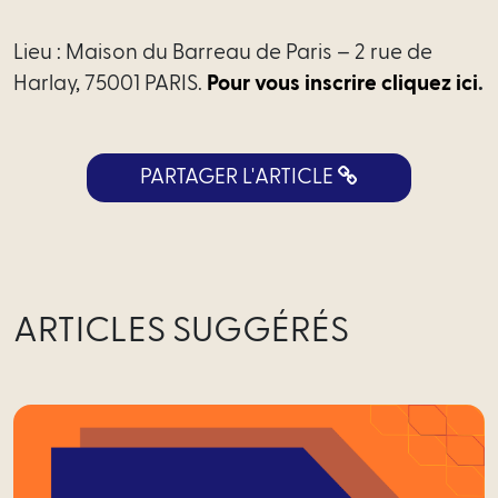
Scale-
Up
Lieu : Maison du Barreau de Paris – 2 rue de
Harlay, 75001 PARIS.
Pour vous inscrire cliquez ici
.
Médiateur
International
PARTAGER L'ARTICLE
Équipe
Nous
rejoindre
ARTICLES SUGGÉRÉS
Actualités