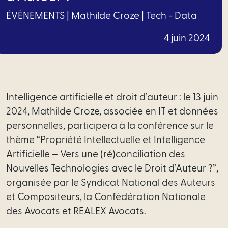
Financement
ÉVÈNEMENTS
|
Mathilde Croze
|
Tech - Data
Santé
4 juin 2024
Social
Immobilier
Intelligence artificielle et droit d’auteur : le 13 juin
Tech
2024, Mathilde Croze, associée en IT et données
–
personnelles, participera à la conférence sur le
Data
thème “Propriété Intellectuelle et Intelligence
Propriété
Artificielle – Vers une (ré)conciliation des
intellectuelle
Nouvelles Technologies avec le Droit d’Auteur ?”,
organisée par le Syndicat National des Auteurs
Fiscal
et Compositeurs, la Confédération Nationale
des Avocats et REALEX Avocats.
Offres