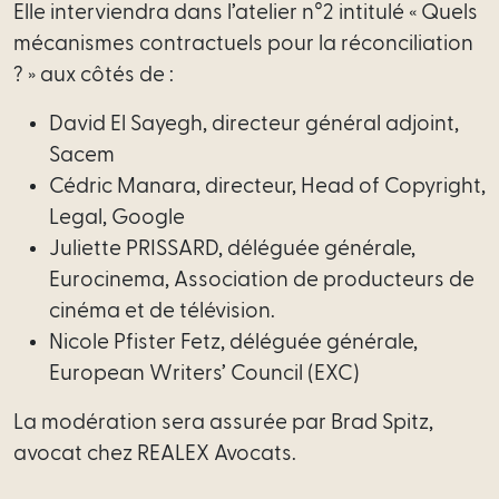
de
Elle interviendra dans l’atelier n°2 intitulé « Quels
services
mécanismes contractuels pour la réconciliation
? » aux côtés de :
Profess
David El Sayegh, directeur général adjoint,
réglementé
Sacem
Directi
Cédric Manara, directeur, Head of Copyright,
juridique
Legal, Google
externalisée
Juliette PRISSARD, déléguée générale,
Eurocinema, Association de producteurs de
Intrapreneuriat
cinéma et de télévision.
de
Nicole Pfister Fetz, déléguée générale,
l’innovation
European Writers’ Council (EXC)
Start-
La modération sera assurée par Brad Spitz,
Up
avocat chez REALEX Avocats.
/