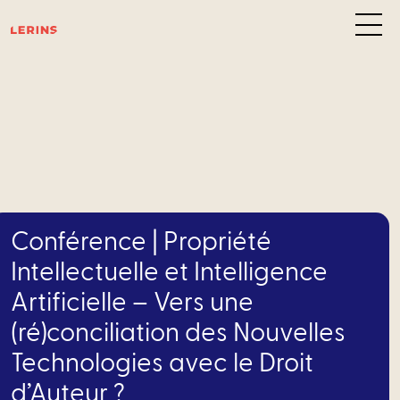
Pôl
d’exp
C
des
Conférence | Propriété
affair
Intellectuelle et Intelligence
Artificielle – Vers une
–
(ré)conciliation des Nouvelles
Privat
Technologies avec le Droit
Equity
d’Auteur ?