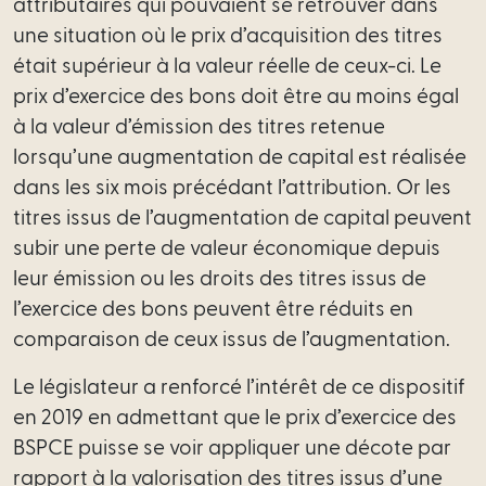
attributaires qui pouvaient se retrouver dans
de
une situation où le prix d’acquisition des titres
services
était supérieur à la valeur réelle de ceux-ci. Le
Profess
prix d’exercice des bons doit être au moins égal
réglementé
à la valeur d’émission des titres retenue
lorsqu’une augmentation de capital est réalisée
Directi
dans les six mois précédant l’attribution. Or les
juridique
titres issus de l’augmentation de capital peuvent
externalisée
subir une perte de valeur économique depuis
leur émission ou les droits des titres issus de
Intrapreneuriat
l’exercice des bons peuvent être réduits en
de
comparaison de ceux issus de l’augmentation.
l’innovation
Le législateur a renforcé l’intérêt de ce dispositif
Start-
en 2019 en admettant que le prix d’exercice des
Up
BSPCE puisse se voir appliquer une décote par
/
rapport à la valorisation des titres issus d’une