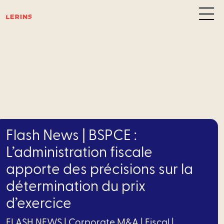
Pôl
d’exp
C
des
Flash News | BSPCE :
affair
L’administration fiscale
apporte des précisions sur la
–
détermination du prix
Privat
d’exercice
Equity
FLASH NEWS
|
Corporate M&A
|
Fiscal
|