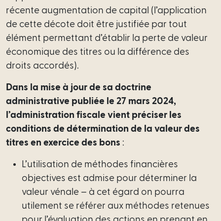
Scale-
récente augmentation de capital (l’application
Up
de cette décote doit être justifiée par tout
élément permettant d’établir la perte de valeur
Médiateur
économique des titres ou la différence des
droits accordés).
International
Dans la mise à jour de sa doctrine
Équipe
administrative publiée le 27 mars 2024,
l’administration fiscale vient préciser les
Nous
conditions de détermination de la valeur des
rejoindre
titres en exercice des bons
:
Actualités
L’utilisation de méthodes financières
objectives est admise pour déterminer la
valeur vénale – à cet égard on pourra
utilement se référer aux méthodes retenues
pour l’évaluation des actions en prenant en