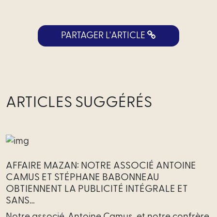
de
services
PARTAGER L'ARTICLE
Profess
réglementé
Directi
juridique
ARTICLES SUGGÉRÉS
externalisée
Intrapreneuriat
de
l’innovation
AFFAIRE MAZAN: NOTRE ASSOCIÉ ANTOINE
CAMUS ET STÉPHANE BABONNEAU
Start-
OBTIENNENT LA PUBLICITÉ INTÉGRALE ET
Up
SANS…
/
Notre associé, Antoine Camus, et notre confrère,