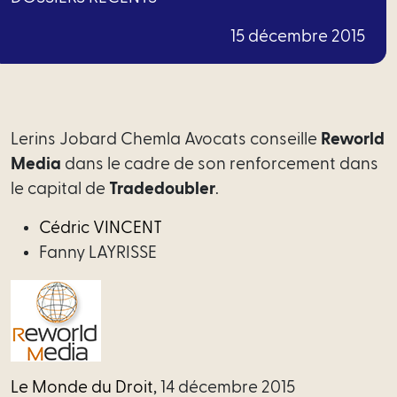
Financement
15 décembre 2015
Santé
Social
Immobilier
Lerins Jobard Chemla Avocats conseille
Reworld
Media
dans le cadre de son renforcement dans
Tech
le capital de
Tradedoubler
.
–
Data
Cédric VINCENT
Fanny LAYRISSE
Propriété
intellectuelle
Fiscal
Offres
Le Monde du Droit
, 14 décembre 2015