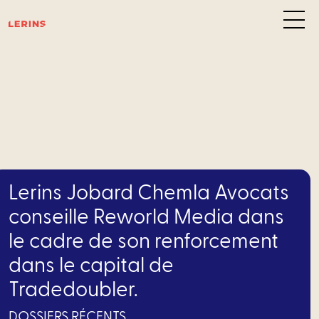
Pôl
d’exp
C
des
Lerins Jobard Chemla Avocats
affair
conseille Reworld Media dans
le cadre de son renforcement
–
dans le capital de
Privat
Tradedoubler.
Equity
DOSSIERS RÉCENTS