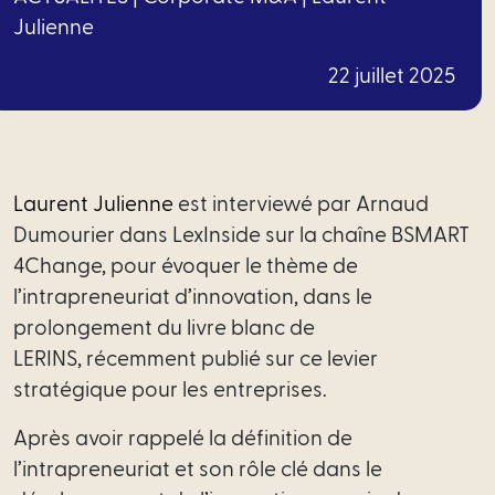
Financement
Julienne
Santé
22 juillet 2025
Social
Immobilier
Laurent Julienne
est interviewé par
Arnaud
Tech
Dumourier dans LexInside sur la chaîne BSMART
–
4Change, pour évoquer le thème de
Data
l’intrapreneuriat d’innovation, dans le
prolongement du livre blanc de
Propriété
LERINS, récemment publié sur ce levier
intellectuelle
stratégique pour les entreprises.
Fiscal
Après avoir rappelé la définition de
l’intrapreneuriat et son rôle clé dans le
Offres