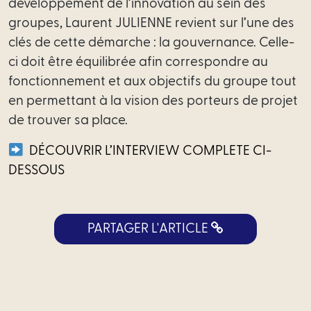
développement de l’innovation au sein des
de
groupes,
Laurent JULIENNE revient sur l’une des
services
clés de cette démarche : la gouvernance. Celle-
Profess
ci doit être équilibrée afin correspondre au
réglementé
fonctionnement et aux objectifs du groupe tout
en permettant à la vision des porteurs de projet
Directi
de trouver sa place.
juridique
DÉCOUVRIR L’INTERVIEW COMPLETE CI-
externalisée
DESSOUS
Intrapreneuriat
de
l’innovation
PARTAGER L'ARTICLE
Start-
Up
/