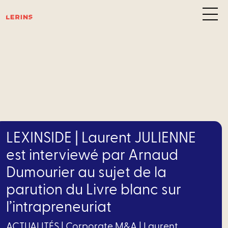
Pôl
d’exp
C
des
LEXINSIDE | Laurent JULIENNE
affair
est interviewé par Arnaud
Dumourier au sujet de la
–
parution du Livre blanc sur
Privat
l’intrapreneuriat
Equity
ACTUALITÉS
|
Corporate M&A
|
Laurent