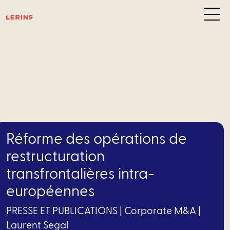
Pôl
d’exp
C
des
Réforme des opérations de
affair
restructuration
transfrontalières intra-
–
européennes
Privat
Equity
PRESSE ET PUBLICATIONS
|
Corporate M&A
|
Laurent Segal