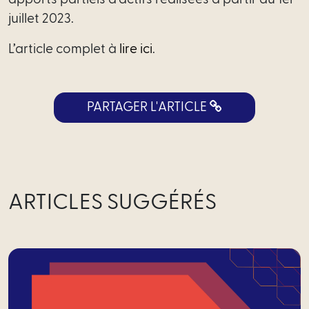
de
juillet 2023.
services
L’article complet à
lire ici
.
Profess
réglementé
PARTAGER L'ARTICLE
Directi
juridique
externalisée
Intrapreneuriat
ARTICLES SUGGÉRÉS
de
l’innovation
Start-
Up
/