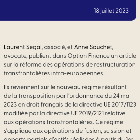
Financement
18 juillet 2023
Santé
Social
Immobilier
Laurent Segal
, associé, et
Anne Souchet
,
avocate, publient dans Option Finance un article
Tech
sur la réforme des opérations de restructuration
–
transfrontalières intra-européennes.
Data
Ils reviennent sur le nouveau régime résultant
Propriété
de la transposition par l’ordonnance du 24 mai
intellectuelle
2023 en droit français de la directive UE 2017/1123
modifiée par la directive UE 2019/2121 relative
Fiscal
aux opérations transfrontalières. Ce régime
s’applique aux opérations de fusion, scission et
Offres
apports partiels d’actifs réalisées à partir du 1er